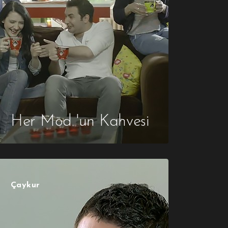
Her Mod 'un Kahvesi
Çaykur