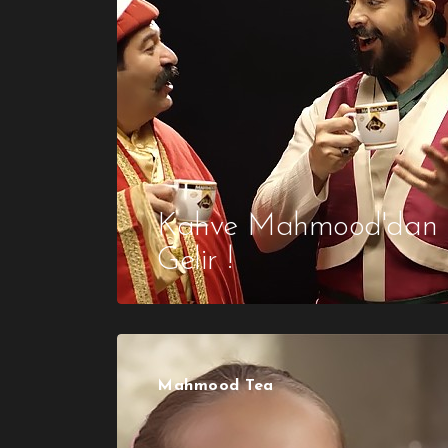
Kahve Mahmood'dan
Gelir !
Mahmood Tea