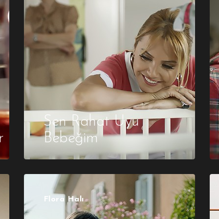
Sen Rahat Uyu
r
Bebeğim
Flora Halı