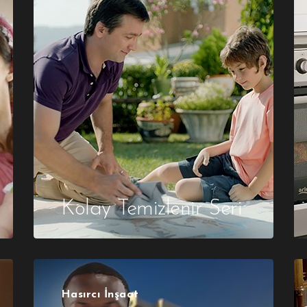
Kolay Temizlenir Seri
Hasırcı İnşaat