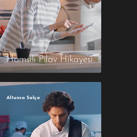
Hamsili Pilav Hikayesi
Altunsa Salça